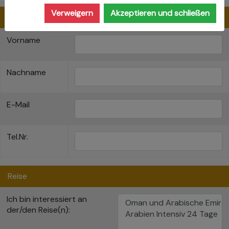
Verweigern
Akzeptieren und schließen
Kontaktdaten
Vorname
Nachname
E-Mail
Tel.Nr.
Reise
Ich bin interessiert an
der/den Reise(n):