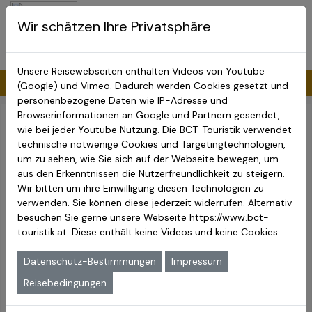
BCT-Touristik
Wir schätzen Ihre Privatsphäre
Menu
Oman Reise & Arabische
Emirate
Unsere Reisewebseiten enthalten Videos von Youtube
Videochat
(Google) und Vimeo. Dadurch werden Cookies gesetzt und
personenbezogene Daten wie IP-Adresse und
Browserinformationen an Google und Partnern gesendet,
wie bei jeder Youtube Nutzung. Die BCT-Touristik verwendet
Bitte füllen Sie die Felder des Formulars aus und geben Sie
technische notwenige Cookies und Targetingtechnologien,
sofern schon feststehend die geplanten Reisedaten an. Wir
um zu sehen, wie Sie sich auf der Webseite bewegen, um
werden uns dann umgehend bei Ihnen / Euch melden.
aus den Erkenntnissen die Nutzerfreundlichkeit zu steigern.
Optional können Sie sich auch zurückrufen lassen.
Wir bitten um ihre Einwilligung diesen Technologien zu
verwenden. Sie können diese jederzeit widerrufen. Alternativ
Reisebedingungen
Hinweise zum Datenschutz
besuchen Sie gerne unsere Webseite
https://www.bct-
Der Videochat wird über einem deutscher Server nach
touristik.at
. Diese enthält keine Videos und keine Cookies.
deutschen Datenschutz durchgeführt. Wir senden Ihnen für
den Videochat ein Link per E-Mail. Bitte geben Sie auch ihre
Datenschutz-Bestimmungen
Impressum
Telefonnummer, damit wir Sie bei technischen Problem
Reisebedingungen
hierüber erreichen können.