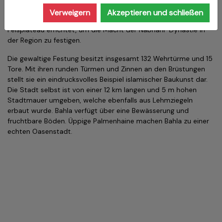
des Nabhani Stammes im Oman. Die Festung Hisn Tamah
Verweigern
Akzeptieren und schließen
wurde an einer strategisch wichtigen Stelle auf einem
Felsplateau errichtet, um die Macht der Nabhani-Dynastie in
der Region zu festigen.
Die gewaltige Festung besitzt insgesamt 132 Wehrtürme und 15
Tore. Mit ihren runden Türmen und Zinnen an den Brüstungen
stellt sie ein eindrucksvolles Beispiel islamischer Baukunst dar.
Die Stadt selbst ist von einer 12 km langen und 5 m hohen
Stadtmauer umgeben, welche ebenfalls aus Lehmziegeln
erbaut wurde. Bahla verfügt über eine Bewässerung und
fruchtbare Böden. Üppige Palmenhaine machen Bahla zu einer
echten Oasenstadt.