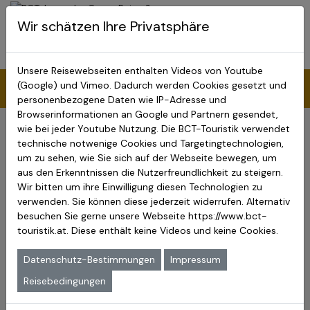
BCT-Touristik
Wir schätzen Ihre Privatsphäre
Menu
Oman Reise & Arabische
Emirate
Unsere Reisewebseiten enthalten Videos von Youtube
Unesco Weltkulturerbe Oman Reisen > Omanreise
(Google) und Vimeo. Dadurch werden Cookies gesetzt und
Weltkulturerbe Bahlafort
personenbezogene Daten wie IP-Adresse und
Browserinformationen an Google und Partnern gesendet,
Festung Hisn Tamah / Balah
wie bei jeder Youtube Nutzung. Die BCT-Touristik verwendet
Oman Weltkulturerbe
technische notwenige Cookies und Targetingtechnologien,
Oman Weltnaturerbe
um zu sehen, wie Sie sich auf der Webseite bewegen, um
Festung Hisn Tamah / Balah
aus den Erkenntnissen die Nutzerfreundlichkeit zu steigern.
Wir bitten um ihre Einwilligung diesen Technologien zu
Die Festung Hisn Tamah steht im Zentrum der
verwenden. Sie können diese jederzeit widerrufen. Alternativ
Oasenstadt Bahla, welche 180 km südlich der Hauptstadt
besuchen Sie gerne unsere Webseite
https://www.bct-
Maskat am Fuße des Gebirges Dschabal al-Achdar liegt,
touristik.at
. Diese enthält keine Videos und keine Cookies.
und wurde vermutlich im 17. Jahrhundert vom Stamm der
Nabhani erbaut. Hisn Tamah ist die größte aller Festungen im
Datenschutz-Bestimmungen
Impressum
Oman, welche aus ungebrannten Lehmziegeln errichtet worden
Reisebedingungen
ist und als Musterbeispiel omanischer Lehmarchitektur gilt.
Die Stadt Bahla war vom 12. bis zum 17. Jahrhundert Hauptstadt